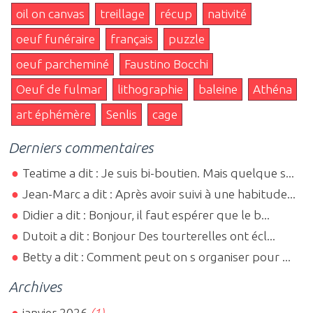
oil on canvas
treillage
récup
nativité
oeuf funéraire
français
puzzle
oeuf parcheminé
Faustino Bocchi
Oeuf de fulmar
lithographie
baleine
Athéna
art éphémère
Senlis
cage
Derniers commentaires
Teatime a dit : Je suis bi-boutien. Mais quelque s...
Jean-Marc a dit : Après avoir suivi à une habitude...
Didier a dit : Bonjour, il faut espérer que le b...
Dutoit a dit : Bonjour Des tourterelles ont écl...
Betty a dit : Comment peut on s organiser pour ...
Archives
janvier 2026
(1)