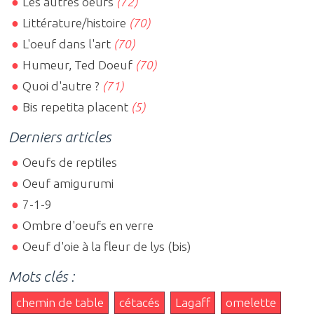
Les autres oeufs
(72)
Littérature/histoire
(70)
L'oeuf dans l'art
(70)
Humeur, Ted Doeuf
(70)
Quoi d'autre ?
(71)
Bis repetita placent
(5)
Derniers articles
Oeufs de reptiles
Oeuf amigurumi
7-1-9
Ombre d'oeufs en verre
Oeuf d'oie à la fleur de lys (bis)
Mots clés :
chemin de table
cétacés
Lagaff
omelette