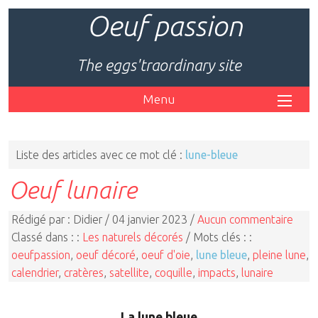
Oeuf passion
The eggs'traordinary site
Menu
Liste des articles avec ce mot clé :
lune-bleue
Oeuf lunaire
Rédigé par : Didier / 04 janvier 2023 /
Aucun commentaire
Classé dans : :
Les naturels décorés
/ Mots clés : :
oeufpassion
,
oeuf décoré
,
oeuf d'oie
,
lune bleue
,
pleine lune
,
calendrier
,
cratères
,
satellite
,
coquille
,
impacts
,
lunaire
La lune bleue