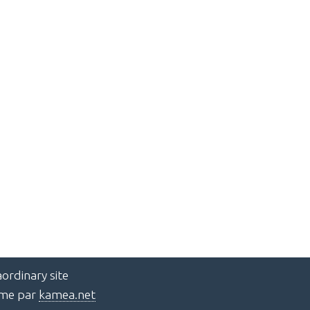
ordinary site
ème par
kamea.net