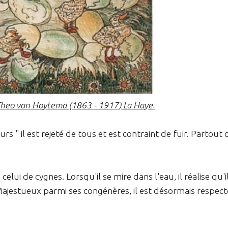
 Theo van Hoytema (1863 - 1917) La Haye.
rs " il est rejeté de tous et est contraint de fuir. Partout 
elui de cygnes. Lorsqu'il se mire dans l'eau, il réalise qu'i
ajestueux parmi ses congénères, il est désormais respect