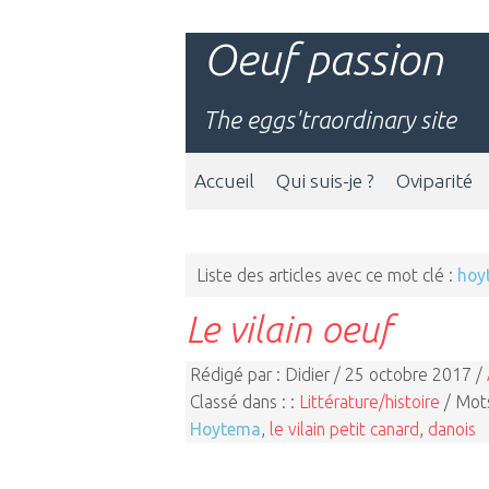
Oeuf passion
The eggs'traordinary site
Accueil
Qui suis-je ?
Oviparité
Liste des articles avec ce mot clé :
hoy
Le vilain oeuf
Rédigé par : Didier / 25 octobre 2017 /
Classé dans : :
Littérature/histoire
/ Mots
Hoytema
,
le vilain petit canard
,
danois