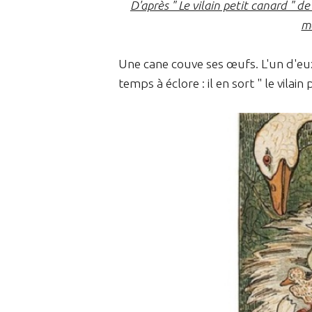
D'après " Le vilain petit canard "
m
Une cane couve ses œufs. L'un d'eu
temps à éclore : il en sort " le vilain 