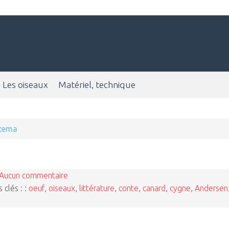
Les oiseaux
Matériel, technique
tema
Aucun commentaire
 clés : :
oeuf
,
oiseaux
,
littérature
,
conte
,
canard
,
cygne
,
Andersen