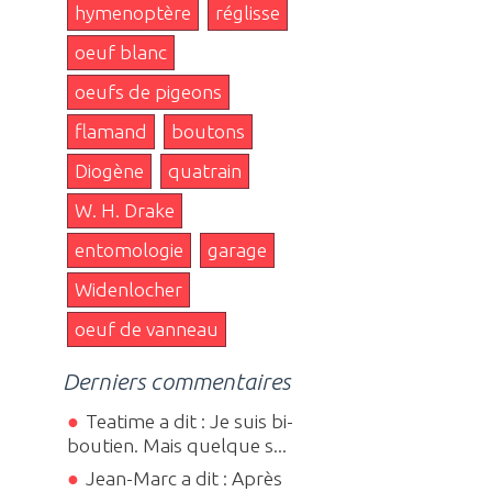
hymenoptère
réglisse
oeuf blanc
oeufs de pigeons
flamand
boutons
Diogène
quatrain
W. H. Drake
entomologie
garage
Widenlocher
oeuf de vanneau
Derniers commentaires
Teatime a dit : Je suis bi-
boutien. Mais quelque s...
Jean-Marc a dit : Après