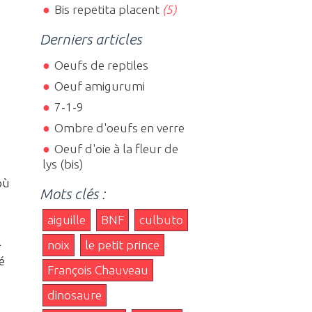
Bis repetita placent
(5)
Derniers articles
Oeufs de reptiles
Oeuf amigurumi
7-1-9
Ombre d'oeufs en verre
Oeuf d'oie à la fleur de
lys (bis)
où
Mots clés :
aiguille
BNF
culbuto
l
noix
le petit prince
é
François Chauveau
dinosaure