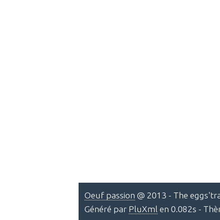
Oeuf passion
@ 2013 - The eggs'tra
Généré par
PluXml
en 0.082s - Th