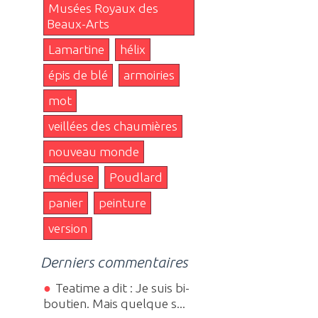
Musées Royaux des
Beaux-Arts
Lamartine
hélix
épis de blé
armoiries
mot
veillées des chaumières
nouveau monde
méduse
Poudlard
panier
peinture
version
Derniers commentaires
Teatime a dit : Je suis bi-
boutien. Mais quelque s...