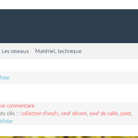
Les oiseaux
Matériel, technique
foler
cun commentaire
ts clés : :
collection d'oeufs
,
oeuf décoré
,
oeuf de caille
,
peint
,
tifoler