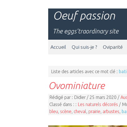
Oeuf passion
The eggs'traordinary site
Accueil
Qui suis-je ?
Oviparité
Liste des articles avec ce mot clé :
bati
Ovominiature
Rédigé par : Didier / 25 mars 2020 /
Au
Classé dans : :
Les naturels décorés
/ Mo
bleu
,
scène
,
cheval
,
prairie
,
arbustes
,
ba