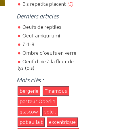
Bis repetita placent
(5)
Derniers articles
Oeufs de reptiles
Oeuf amigurumi
7-1-9
Ombre d'oeufs en verre
Oeuf d'oie à la fleur de
lys (bis)
Mots clés :
bergerie
Tinamous
pasteur Oberlin
glascow
soleil
pot au lait
excentrique