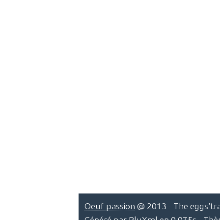
Oeuf passion
@ 2013 - The eggs'tra
Généré par
PluXml
en 0.075s - Th