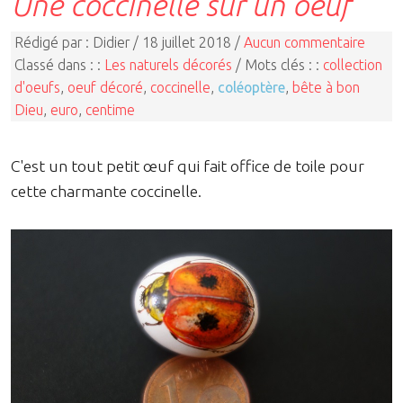
Une coccinelle sur un oeuf
Rédigé par : Didier / 18 juillet 2018 /
Aucun commentaire
Classé dans : :
Les naturels décorés
/ Mots clés : :
collection
d'oeufs
,
oeuf décoré
,
coccinelle
,
coléoptère
,
bête à bon
Dieu
,
euro
,
centime
C'est un tout petit œuf qui fait office de toile pour
cette charmante coccinelle.