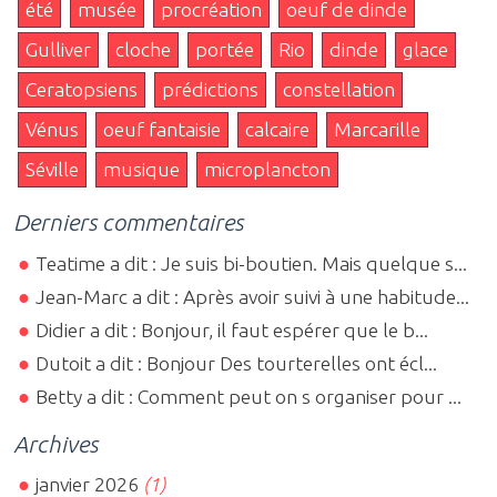
été
musée
procréation
oeuf de dinde
Gulliver
cloche
portée
Rio
dinde
glace
Ceratopsiens
prédictions
constellation
Vénus
oeuf fantaisie
calcaire
Marcarille
Séville
musique
microplancton
Derniers commentaires
Teatime a dit : Je suis bi-boutien. Mais quelque s...
Jean-Marc a dit : Après avoir suivi à une habitude...
Didier a dit : Bonjour, il faut espérer que le b...
Dutoit a dit : Bonjour Des tourterelles ont écl...
Betty a dit : Comment peut on s organiser pour ...
Archives
janvier 2026
(1)