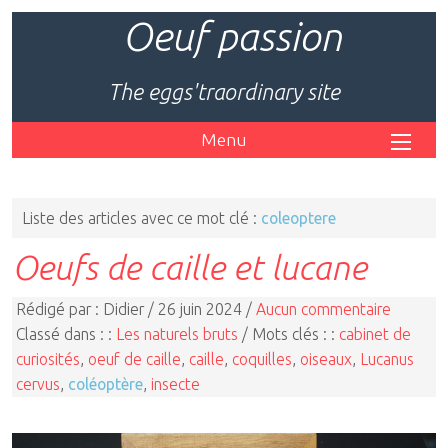
Oeuf passion
The eggs'traordinary site
Menu
Liste des articles avec ce mot clé :
coleoptere
Oeufs de caille et lucane
Rédigé par : Didier / 26 juin 2024 /
Aucun commentaire
Classé dans : :
Les naturels bruts
/ Mots clés : :
cabinet de
curiosités
,
oeuf de caille
,
caille
,
coquilles
,
oiseaux
,
Lucanus
cervus
,
coléoptère
,
insecte