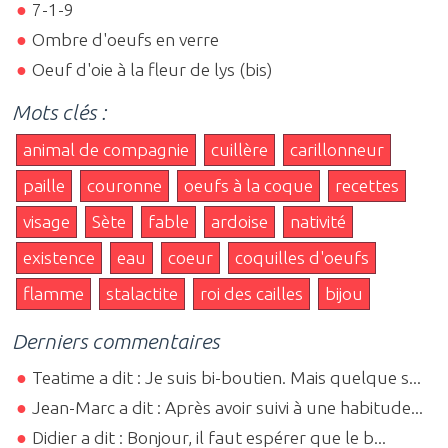
7-1-9
Ombre d'oeufs en verre
Oeuf d'oie à la fleur de lys (bis)
Mots clés :
animal de compagnie
cuillère
carillonneur
paille
couronne
oeufs à la coque
recettes
visage
Sète
fable
ardoise
nativité
existence
eau
coeur
coquilles d'oeufs
flamme
stalactite
roi des cailles
bijou
Derniers commentaires
Teatime a dit : Je suis bi-boutien. Mais quelque s...
Jean-Marc a dit : Après avoir suivi à une habitude...
Didier a dit : Bonjour, il faut espérer que le b...