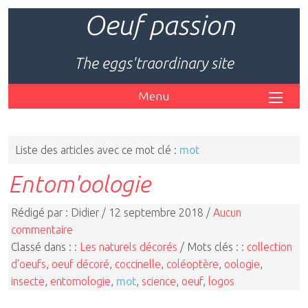
Oeuf passion
The eggs'traordinary site
Menu
Liste des articles avec ce mot clé :
mot
Entom'oologie
Rédigé par : Didier / 12 septembre 2018 /
Aucun
commentaire
Classé dans : :
Les naturels décorés
/ Mots clés : :
collection
d'oeufs
,
oeuf décoré
,
coccinelle
,
coléoptère
,
oologie
,
insecte
,
entomologie
,
mot
,
science
,
oeuf
,
logos