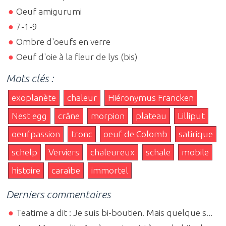
Oeuf amigurumi
7-1-9
Ombre d'oeufs en verre
Oeuf d'oie à la fleur de lys (bis)
Mots clés :
exoplanète
chaleur
Hiéronymus Francken
Nest egg
crâne
morpion
plateau
Lilliput
oeufpassion
tronc
oeuf de Colomb
satirique
schelp
Verviers
chaleureux
schale
mobile
histoire
caraïbe
immortel
Derniers commentaires
Teatime a dit : Je suis bi-boutien. Mais quelque s...