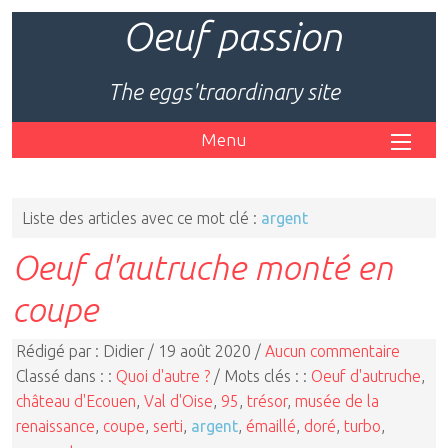
Oeuf passion
The eggs'traordinary site
Menu
Liste des articles avec ce mot clé :
argent
Oeuf d'autruche monté en
coupe
Rédigé par : Didier / 19 août 2020 /
Aucun commentaire
Classé dans : :
Quoi d'autre ?
/ Mots clés : :
Oeuf d'autruche
,
château d'Ecouen
,
Val d'Oise
,
95
,
trésor
,
musée de la
renaissance
,
coupe
,
serti
,
argent
,
émaillé
,
doré
,
turbo
,