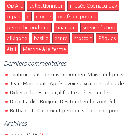
Op'Art
collectionneur
musée Cognacq-Jay
repas
e
cloche
oeufs de poules
perruche ondulée
tinamou
science fiction
allégorie
basilic
écrire
trottoir
Pâques
étui
Martine à la ferme
Derniers commentaires
Teatime a dit : Je suis bi-boutien. Mais quelque s...
Jean-Marc a dit : Après avoir suivi à une habitude...
Didier a dit : Bonjour, il faut espérer que le b...
Dutoit a dit : Bonjour Des tourterelles ont écl...
Betty a dit : Comment peut on s organiser pour ...
Archives
janvier 2026
(1)