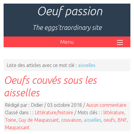
Oeuf passion
The eggs'traordinary site
Menu
Liste des articles avec ce mot clé :
aisselles
Oeufs couvés sous les
aisselles
Rédigé par : Didier / 03 octobre 2018 /
Aucun commentaire
Classé dans : :
Littérature/histoire
/ Mots clés : :
littérature
,
Toine
,
Guy de Maupassant
,
couvaison
,
aisselles
,
oeufs
,
BNF
,
Maupassant