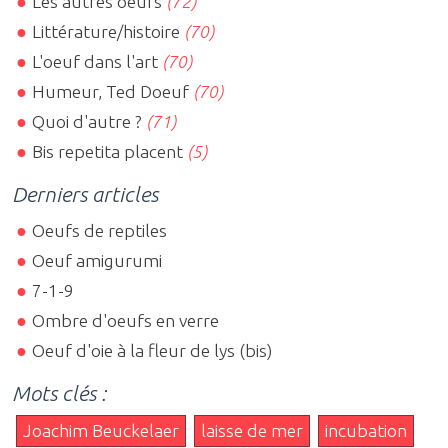
Les autres oeufs
(72)
Littérature/histoire
(70)
L'oeuf dans l'art
(70)
Humeur, Ted Doeuf
(70)
Quoi d'autre ?
(71)
Bis repetita placent
(5)
Derniers articles
Oeufs de reptiles
Oeuf amigurumi
7-1-9
Ombre d'oeufs en verre
Oeuf d'oie à la fleur de lys (bis)
Mots clés :
Joachim Beuckelaer
laisse de mer
incubation