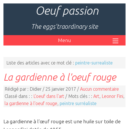
Oeuf passion
The eggs'traordinary site
Menu
Liste des articles avec ce mot clé :
peintre-surrealiste
La gardienne à l'oeuf rouge
Rédigé par : Didier / 25 janvier 2017 /
Aucun commentaire
Classé dans : :
L'oeuf dans l'art
/ Mots clés : :
Art
,
Leonor Fini
,
la gardienne à l'oeuf rouge
,
peintre surréaliste
La gardienne à l’œuf rouge est une huile sur toile de