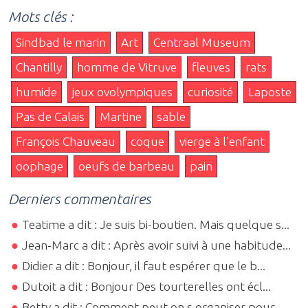
Mots clés :
Sindbad le marin
Art
Centraal Museum
Chantilly
homme de Vitruve
fleuves
rats
humide
jeux ovolympiques
curiosité
Laposte
Pas de Calais
Martine
sable
François Chauveau
coque
vierge à l'enfant
oophage
oeufs de barbeau
pain
Derniers commentaires
Teatime a dit : Je suis bi-boutien. Mais quelque s...
Jean-Marc a dit : Après avoir suivi à une habitude...
Didier a dit : Bonjour, il faut espérer que le b...
Dutoit a dit : Bonjour Des tourterelles ont écl...
Betty a dit : Comment peut on s organiser pour ...