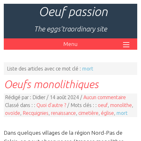
Oeuf passion
The eggs'traordinary site
Menu
Liste des articles avec ce mot clé :
mort
Oeufs monolithiques
Rédigé par : Didier / 14 août 2024 /
Aucun commentaire
Classé dans : :
Quoi d'autre ?
/ Mots clés : :
oeuf
,
monolithe
,
ovoïde
,
Recquignies
,
renaissance
,
cimetière
,
église
,
mort
Dans quelques villages de la région Nord-Pas de