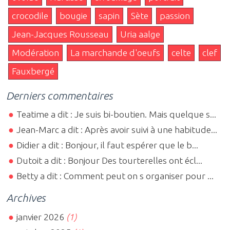
crocodile
bougie
sapin
Sète
passion
Jean-Jacques Rousseau
Uria aalge
Modération
La marchande d'oeufs
celte
clef
Fauxbergé
Derniers commentaires
Teatime a dit : Je suis bi-boutien. Mais quelque s...
Jean-Marc a dit : Après avoir suivi à une habitude...
Didier a dit : Bonjour, il faut espérer que le b...
Dutoit a dit : Bonjour Des tourterelles ont écl...
Betty a dit : Comment peut on s organiser pour ...
Archives
janvier 2026
(1)