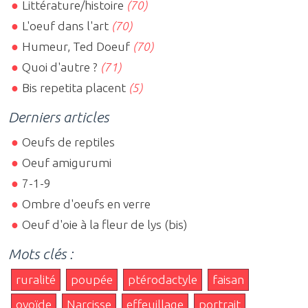
Littérature/histoire
(70)
L'oeuf dans l'art
(70)
Humeur, Ted Doeuf
(70)
Quoi d'autre ?
(71)
Bis repetita placent
(5)
Derniers articles
Oeufs de reptiles
Oeuf amigurumi
7-1-9
Ombre d'oeufs en verre
Oeuf d'oie à la fleur de lys (bis)
Mots clés :
ruralité
poupée
ptérodactyle
faisan
ovoïde
Narcisse
effeuillage
portrait