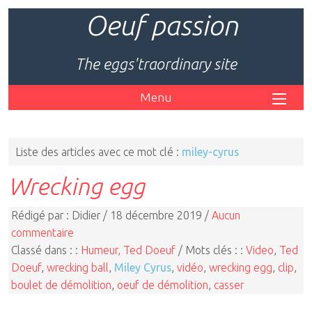
Oeuf passion
The eggs'traordinary site
Menu
Liste des articles avec ce mot clé :
miley-cyrus
Wrecking egg
Rédigé par : Didier / 18 décembre 2019 /
Aucun
commentaire
Classé dans : :
Humeur, Ted Doeuf
/ Mots clés : :
Video
,
Ted
Doeuf
,
wrecking ball
,
Miley Cyrus
,
vidéo
,
wrecking egg
,
clip
,
boulet de démolition
,
oeuf de démolition
,
casser