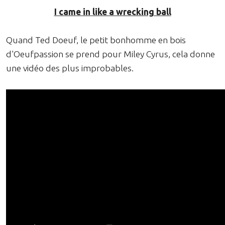
I came in like a wrecking ball
Quand Ted Doeuf, le petit bonhomme en bois
d'Oeufpassion se prend pour Miley Cyrus, cela donne
une vidéo des plus improbables.