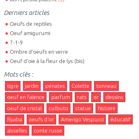
Derniers articles
Oeufs de reptiles
Oeuf amigurumi
7-1-9
Ombre d'oeufs en verre
Oeuf d'oie à la fleur de lys (bis)
Mots clés :
tigre
jardin
pénates
Colette
tonneau
oeuf en faïence
parfum
rats
or
dessins
oeuf de cristal
culbuto
statue
histoire
Ryaba
oeufs d'or
Amerigo Vespucci
éducatif
aisselles
conte russe