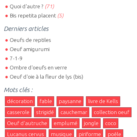
Quoi d'autre ?
(71)
Bis repetita placent
(5)
Derniers articles
Oeufs de reptiles
Oeuf amigurumi
7-1-9
Ombre d'oeufs en verre
Oeuf d'oie à la fleur de lys (bis)
Mots clés :
décoration
fable
paysanne
livre de Kells
casserole
strigidé
cauchemar
collection oeuf
Oeuf d'autruche
emplumé
jongle
coco
Lucanus cervus
musique
piriforme
poêle