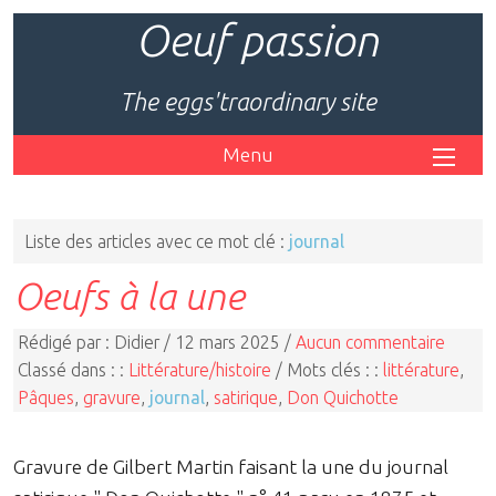
Oeuf passion
The eggs'traordinary site
Menu
Liste des articles avec ce mot clé :
journal
Oeufs à la une
Rédigé par : Didier / 12 mars 2025 /
Aucun commentaire
Classé dans : :
Littérature/histoire
/ Mots clés : :
littérature
,
Pâques
,
gravure
,
journal
,
satirique
,
Don Quichotte
Gravure de Gilbert Martin faisant la une du journal