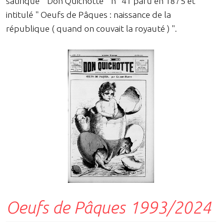
satirique " Don Quichotte " n° 41 paru en 1875 et
intitulé " Oeufs de Pâques : naissance de la
république ( quand on couvait la royauté ) ".
Oeufs de Pâques 1993/2024