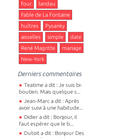
four
landau
Fable de La Fontaine
huîtres
Pysanky
aisselles
simple
date
René Magritte
mariage
New-York
Derniers commentaires
Teatime a dit : Je suis bi-
boutien. Mais quelque s...
Jean-Marc a dit : Après
avoir suivi à une habitude...
Didier a dit : Bonjour, il
faut espérer que le b...
Dutoit a dit : Bonjour Des