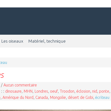
Les oiseaux
Matériel, technique
teau
s
 /
Aucun commentaire
 : :
dinosaure
,
MHN
,
Londres
,
oeuf
,
Troodon
,
éclosion
,
nid
,
ponte
,
é
,
Amérique du Nord
,
Canada
,
Mongolie
,
désert de Gobi
,
écriteau