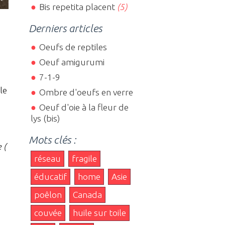
Bis repetita placent
(5)
Derniers articles
Oeufs de reptiles
Oeuf amigurumi
7-1-9
le
Ombre d'oeufs en verre
Oeuf d'oie à la fleur de
lys (bis)
Mots clés :
 (
réseau
fragile
éducatif
home
Asie
poêlon
Canada
couvée
huile sur toile