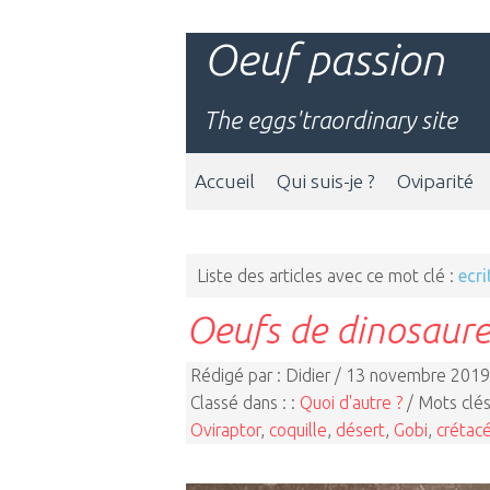
Oeuf passion
The eggs'traordinary site
Accueil
Qui suis-je ?
Oviparité
Liste des articles avec ce mot clé :
ecri
Oeufs de dinosaure
Rédigé par : Didier / 13 novembre 2019
Classé dans : :
Quoi d'autre ?
/ Mots clés
Oviraptor
,
coquille
,
désert
,
Gobi
,
crétac