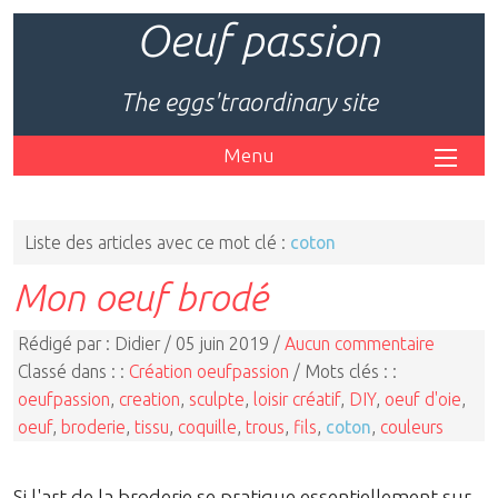
Oeuf passion
The eggs'traordinary site
Menu
Liste des articles avec ce mot clé :
coton
Mon oeuf brodé
Rédigé par : Didier / 05 juin 2019 /
Aucun commentaire
Classé dans : :
Création oeufpassion
/ Mots clés : :
oeufpassion
,
creation
,
sculpte
,
loisir créatif
,
DIY
,
oeuf d'oie
,
oeuf
,
broderie
,
tissu
,
coquille
,
trous
,
fils
,
coton
,
couleurs
Si l'art de la broderie se pratique essentiellement sur