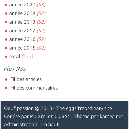
année 2020
(53)
année 2019
(52)
année 2018
(52)
année 2017
(52)
année 2016
(52)
année 2015
(62)
total
(555)
Flux RSS
Fil des articles
Fil des commentaires
Oeuf passion
@ 2013 - The eggs'traordinary site
Généré par
PluXml
en 0.085s - Thème par
kamea.net
Administration
-
En haut