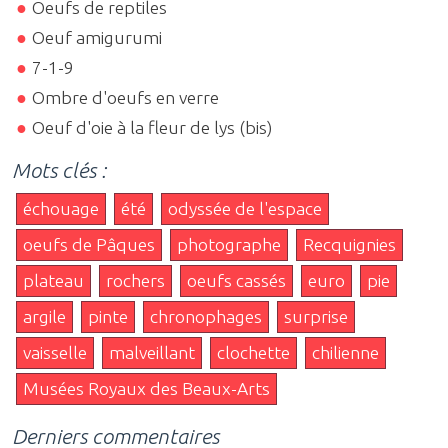
Oeufs de reptiles
Oeuf amigurumi
7-1-9
Ombre d'oeufs en verre
Oeuf d'oie à la fleur de lys (bis)
Mots clés :
échouage
été
odyssée de l'espace
oeufs de Pâques
photographe
Recquignies
plateau
rochers
oeufs cassés
euro
pie
argile
pinte
chronophages
surprise
vaisselle
malveillant
clochette
chilienne
Musées Royaux des Beaux-Arts
Derniers commentaires