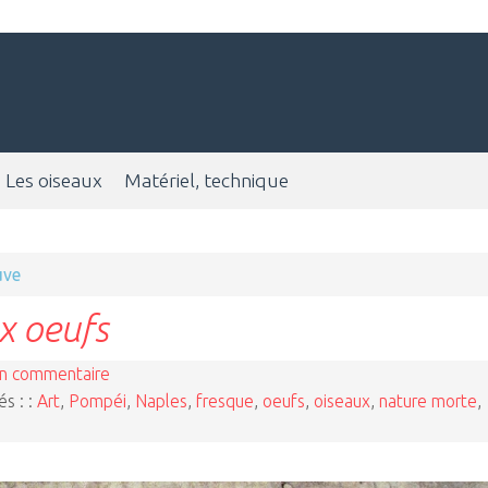
Les oiseaux
Matériel, technique
uve
x oeufs
n commentaire
és : :
Art
,
Pompéi
,
Naples
,
fresque
,
oeufs
,
oiseaux
,
nature morte
,