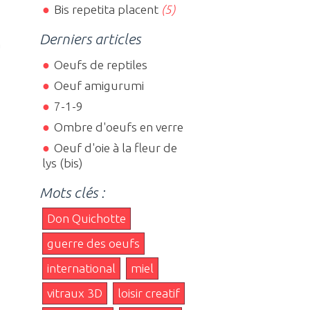
Bis repetita placent
(5)
Derniers articles
à
Oeufs de reptiles
Oeuf amigurumi
7-1-9
Ombre d'oeufs en verre
Oeuf d'oie à la fleur de
lys (bis)
Mots clés :
Don Quichotte
guerre des oeufs
international
miel
vitraux 3D
loisir creatif