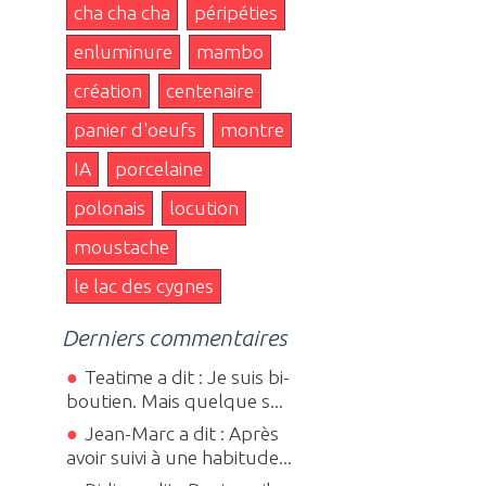
cha cha cha
péripéties
enluminure
mambo
création
centenaire
panier d'oeufs
montre
IA
porcelaine
polonais
locution
moustache
le lac des cygnes
Derniers commentaires
Teatime a dit : Je suis bi-
boutien. Mais quelque s...
Jean-Marc a dit : Après
avoir suivi à une habitude...