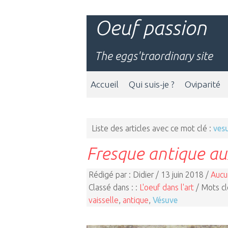
Oeuf passion
The eggs'traordinary site
Accueil
Qui suis-je ?
Oviparité
Liste des articles avec ce mot clé :
ves
Fresque antique au
Rédigé par : Didier / 13 juin 2018 /
Aucu
Classé dans : :
L'oeuf dans l'art
/ Mots cl
vaisselle
,
antique
,
Vésuve