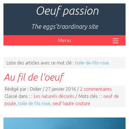
Oeuf passion
The eggs'traordinary site
Menu
Liste des articles avec ce mot clé :
toile-de-fils-rose
Au fil de l'oeuf
Rédigé par : Didier / 27 janvier 2016 /
2 commentaires
Classé dans : :
Les naturels décorés
/ Mots clés : :
oeuf de
poule
,
toile de fils rose
,
oeuf haute couture