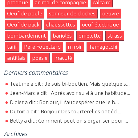
pratique
animal de compagnie
calcaire
Oeuf de poule
sonneur de cloches
oeuvre
Oeuf de pack
chaussettes
oeuf électrique
bombardement
bariolés
omelette
strass
tarif
Père Fouettard
miroir
Tamagotchi
antillais
poèsie
maculé
Derniers commentaires
Teatime a dit : Je suis bi-boutien. Mais quelque s...
Jean-Marc a dit : Après avoir suivi à une habitude...
Didier a dit : Bonjour, il faut espérer que le b...
Dutoit a dit : Bonjour Des tourterelles ont écl...
Betty a dit : Comment peut on s organiser pour ...
Archives