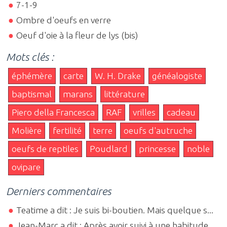
7-1-9
Ombre d'oeufs en verre
Oeuf d'oie à la fleur de lys (bis)
Mots clés :
éphémère
carte
W. H. Drake
généalogiste
baptismal
marans
littérature
Piero della Francesca
RAF
vrilles
cadeau
Molière
fertilité
terre
oeufs d'autruche
oeufs de reptiles
Poudlard
princesse
noble
ovipare
Derniers commentaires
Teatime a dit : Je suis bi-boutien. Mais quelque s...
Jean-Marc a dit : Après avoir suivi à une habitude...