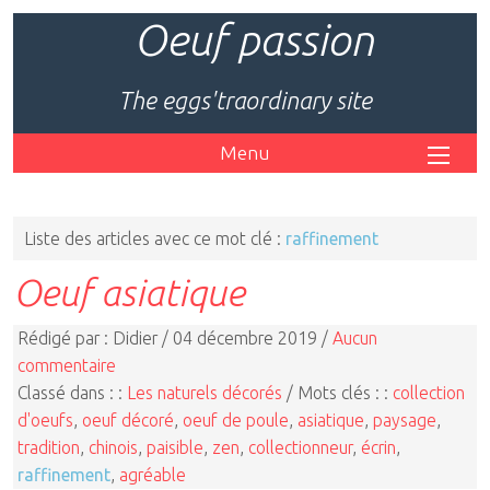
Oeuf passion
The eggs'traordinary site
Menu
Liste des articles avec ce mot clé :
raffinement
Oeuf asiatique
Rédigé par : Didier / 04 décembre 2019 /
Aucun
commentaire
Classé dans : :
Les naturels décorés
/ Mots clés : :
collection
d'oeufs
,
oeuf décoré
,
oeuf de poule
,
asiatique
,
paysage
,
tradition
,
chinois
,
paisible
,
zen
,
collectionneur
,
écrin
,
raffinement
,
agréable