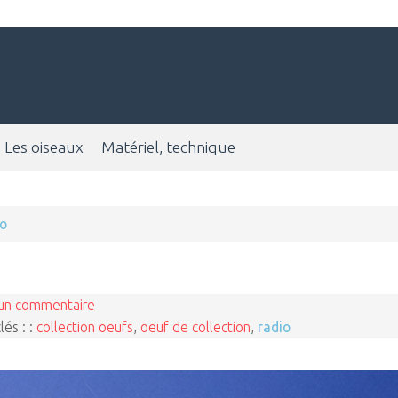
Les oiseaux
Matériel, technique
io
un commentaire
lés : :
collection oeufs
,
oeuf de collection
,
radio