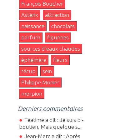
François Boucher
Astérix
attraction
naissance
chocolats
parfum
figurines
sources d'eaux chaudes
éphémère
fleurs
récup
sein
Philippe Monier
morpion
Derniers commentaires
Teatime a dit : Je suis bi-
boutien. Mais quelque s...
Jean-Marc a dit : Après