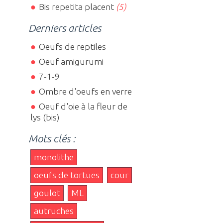
Bis repetita placent
(5)
Derniers articles
Oeufs de reptiles
Oeuf amigurumi
7-1-9
Ombre d'oeufs en verre
Oeuf d'oie à la fleur de
lys (bis)
Mots clés :
monolithe
oeufs de tortues
cour
goulot
ML
autruches