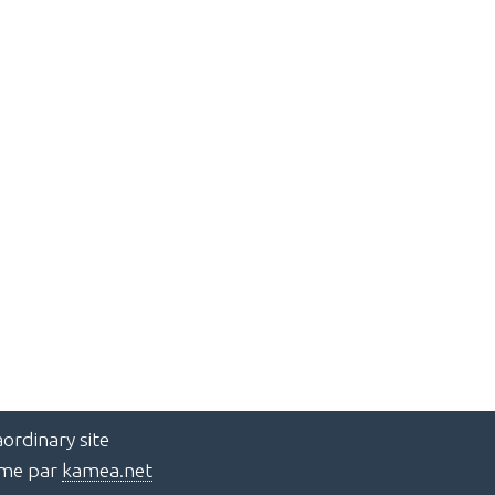
ordinary site
ème par
kamea.net