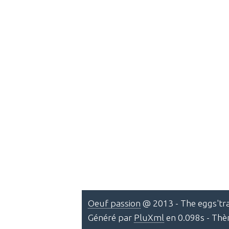
Oeuf passion
@ 2013 - The eggs'tra
Généré par
PluXml
en 0.098s - Th