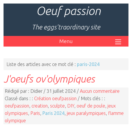
Oeuf passion
The eggs'traordinary site
Menu
Liste des articles avec ce mot clé :
paris-2024
J'oeufs ov'olympiques
Rédigé par : Didier / 31 juillet 2024 /
Aucun commentaire
Classé dans : :
Création oeufpassion
/ Mots clés : :
oeufpassion
,
creation
,
sculpte
,
DIY
,
oeuf de poule
,
jeux
olympiques
,
Paris
,
Paris 2024
,
jeux paralympiques
,
flamme
olympique