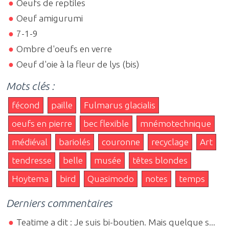
Oeufs de reptiles
Oeuf amigurumi
7-1-9
Ombre d'oeufs en verre
Oeuf d'oie à la fleur de lys (bis)
Mots clés :
fécond
paille
Fulmarus glacialis
oeufs en pierre
bec flexible
mnémotechnique
médiéval
bariolés
couronne
recyclage
Art
tendresse
belle
musée
têtes blondes
Hoytema
bird
Quasimodo
notes
temps
Derniers commentaires
Teatime a dit : Je suis bi-boutien. Mais quelque s...