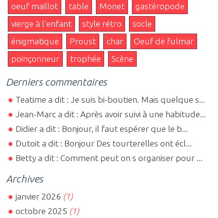
oeuf maillot
table
Monet
gastéropode
vierge à l'enfant
style rétro
socle
énigmatique
Proust
char
Oeuf de fulmar
poinçonneur
trophée
Scène
Derniers commentaires
Teatime a dit : Je suis bi-boutien. Mais quelque s...
Jean-Marc a dit : Après avoir suivi à une habitude...
Didier a dit : Bonjour, il faut espérer que le b...
Dutoit a dit : Bonjour Des tourterelles ont écl...
Betty a dit : Comment peut on s organiser pour ...
Archives
janvier 2026
(1)
octobre 2025
(1)