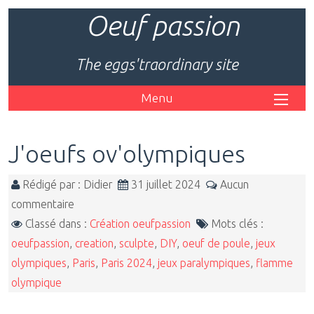
Oeuf passion
The eggs'traordinary site
Menu
J'oeufs ov'olympiques
Rédigé par : Didier
31 juillet 2024
Aucun
commentaire
Classé dans :
Création oeufpassion
Mots clés :
oeufpassion
,
creation
,
sculpte
,
DIY
,
oeuf de poule
,
jeux
olympiques
,
Paris
,
Paris 2024
,
jeux paralympiques
,
flamme
olympique