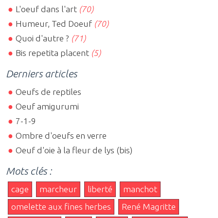
L'oeuf dans l'art
(70)
Humeur, Ted Doeuf
(70)
Quoi d'autre ?
(71)
Bis repetita placent
(5)
Derniers articles
Oeufs de reptiles
Oeuf amigurumi
7-1-9
Ombre d'oeufs en verre
Oeuf d'oie à la fleur de lys (bis)
Mots clés :
cage
marcheur
liberté
manchot
omelette aux fines herbes
René Magritte