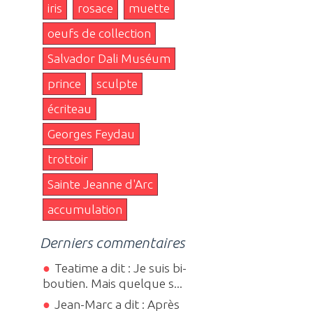
iris
rosace
muette
oeufs de collection
Salvador Dali Muséum
prince
sculpte
écriteau
Georges Feydau
trottoir
Sainte Jeanne d'Arc
accumulation
Derniers commentaires
Teatime a dit : Je suis bi-
boutien. Mais quelque s...
Jean-Marc a dit : Après