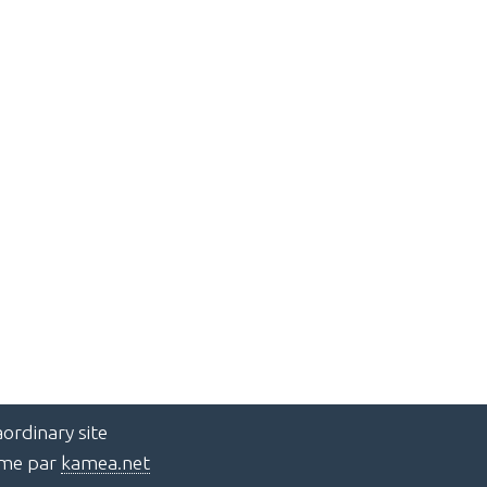
ordinary site
ème par
kamea.net