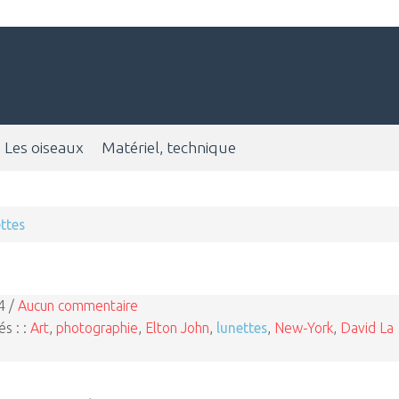
Les oiseaux
Matériel, technique
ttes
4 /
Aucun commentaire
és : :
Art
,
photographie
,
Elton John
,
lunettes
,
New-York
,
David La