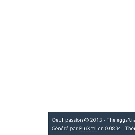
Oeuf passion
@ 2013 - The eggs'tra
Généré par
PluXml
en 0.083s - Th