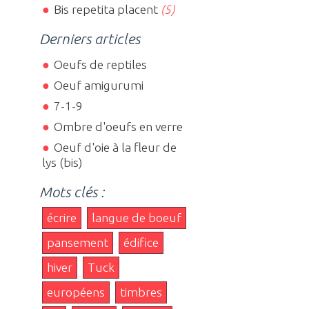
Bis repetita placent
(5)
Derniers articles
Oeufs de reptiles
Oeuf amigurumi
7-1-9
.
Ombre d'oeufs en verre
Oeuf d'oie à la fleur de
lys (bis)
Mots clés :
écrire
langue de boeuf
pansement
édifice
hiver
Tuck
européens
timbres