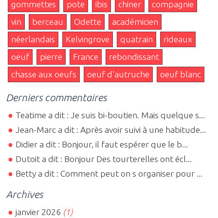
gommettes
pote
ibis
chiner
compagnie
vin
berceau
Odette
académicien
néerlandais
Kelvingrove
quatrain
rideaux
oeuf
pierre
France
rebondissant
chasse aux oeufs
oeuf d'autruche
oeuf blanc
Derniers commentaires
Teatime a dit : Je suis bi-boutien. Mais quelque s...
Jean-Marc a dit : Après avoir suivi à une habitude...
Didier a dit : Bonjour, il faut espérer que le b...
Dutoit a dit : Bonjour Des tourterelles ont écl...
Betty a dit : Comment peut on s organiser pour ...
Archives
janvier 2026
(1)