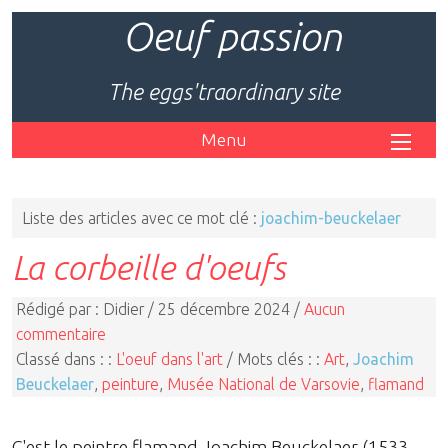
Oeuf passion
The eggs'traordinary site
Menu
Liste des articles avec ce mot clé :
joachim-beuckelaer
La corbeille d'oeufs
Rédigé par : Didier / 25 décembre 2024 /
Aucun
commentaire
Classé dans : :
L'oeuf dans l'art
/ Mots clés : :
Art
,
Joachim
Beuckelaer
,
peinture
,
Musée National de Varsovie
,
flamand
C'est le peintre flamand Joachim Beuckelaer (1533-