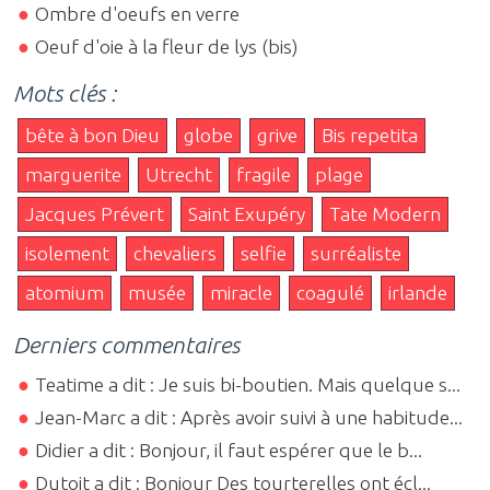
Ombre d'oeufs en verre
Oeuf d'oie à la fleur de lys (bis)
Mots clés :
bête à bon Dieu
globe
grive
Bis repetita
marguerite
Utrecht
fragile
plage
Jacques Prévert
Saint Exupéry
Tate Modern
isolement
chevaliers
selfie
surréaliste
atomium
musée
miracle
coagulé
irlande
Derniers commentaires
Teatime a dit : Je suis bi-boutien. Mais quelque s...
Jean-Marc a dit : Après avoir suivi à une habitude...
Didier a dit : Bonjour, il faut espérer que le b...
Dutoit a dit : Bonjour Des tourterelles ont écl...