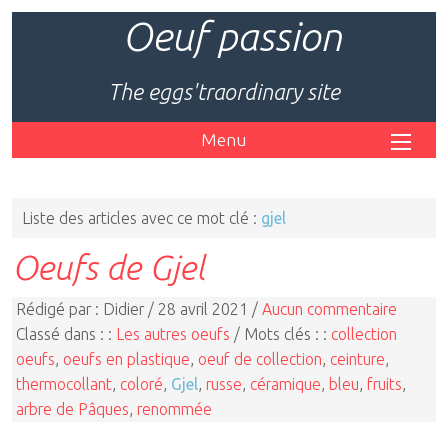
Oeuf passion
The eggs'traordinary site
Menu
Liste des articles avec ce mot clé :
gjel
Oeufs de Gjel
Rédigé par : Didier / 28 avril 2021 /
Aucun commentaire
Classé dans : :
Les autres oeufs
/ Mots clés : :
collection
oeufs
,
oeufs en plastique
,
oeuf de collection
,
ceinture
,
thermocollant
,
coloré
,
Gjel
,
russe
,
céramique
,
bleu
,
fruits
,
arbre de Pâques
,
renommée