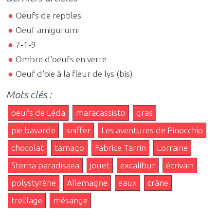
Oeufs de reptiles
Oeuf amigurumi
7-1-9
Ombre d'oeufs en verre
Oeuf d'oie à la fleur de lys (bis)
Mots clés :
oeufs de Léda
maracassisto
gras
pie bavarde
sniffer
Les aventures de Pinocchio
chocolat
tamago
Fabrice Tarrin
Lorraine
Sterna paradisaea
jouet
excalibur
écrivain
polystyrène
Allemagne
eaux
crâne
treillage
mésange