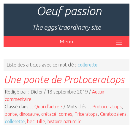
Oeuf passion
The eggs'traordinary site
Menu
Liste des articles avec ce mot clé :
collerette
Une ponte de Protoceratops
Rédigé par : Didier / 18 septembre 2019 /
Aucun
commentaire
Classé dans : :
Quoi d'autre ?
/ Mots clés : :
Protoceratops
,
ponte
,
dinosaure
,
crétacé
,
cornes
,
Triceratops
,
Ceratopsiens
,
collerette
,
bec
,
Lille
,
histoire naturelle