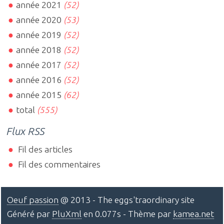
année 2021
(52)
année 2020
(53)
année 2019
(52)
année 2018
(52)
année 2017
(52)
année 2016
(52)
année 2015
(62)
total
(555)
Flux RSS
Fil des articles
Fil des commentaires
Oeuf passion
@ 2013 - The eggs'traordinary site
Généré par
PluXml
en 0.077s - Thème par
kamea.net