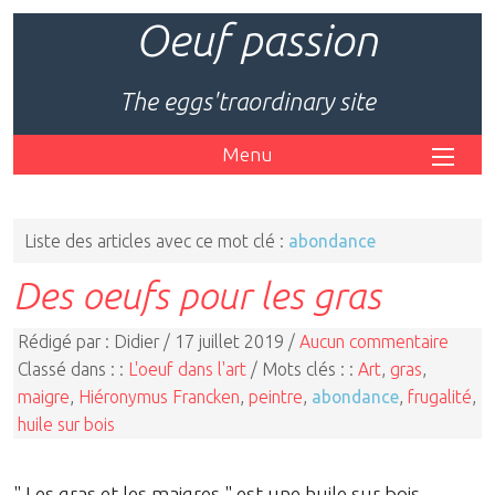
Oeuf passion
The eggs'traordinary site
Menu
Liste des articles avec ce mot clé :
abondance
Des oeufs pour les gras
Rédigé par : Didier / 17 juillet 2019 /
Aucun commentaire
Classé dans : :
L'oeuf dans l'art
/ Mots clés : :
Art
,
gras
,
maigre
,
Hiéronymus Francken
,
peintre
,
abondance
,
frugalité
,
huile sur bois
" Les gras et les maigres " est une huile sur bois