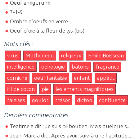
Oeuf amigurumi
7-1-9
Ombre d'oeufs en verre
Oeuf d'oie à la fleur de lys (bis)
Mots clés :
virus
Mother egg
religieux
Emile Boisseau
intelligence
oenologie
bâtons
fragrance
corniche
oeuf fantaisie
enfant
appétit
fil de coton
pie
les amants magnifiques
falaises
goulot
trésor
dicton
confluence
Derniers commentaires
Teatime a dit : Je suis bi-boutien. Mais quelque s...
Jean-Marc a dit : Après avoir suivi à une habitude...