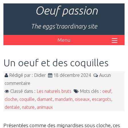
Oeuf passion
The eggs'traordinary site
Menu
Un oeuf et des coquilles
Rédigé par : Didier
18 décembre 2024
Aucun
commentaire
Classé dans :
Les naturels bruts
Mots clés :
oeuf
,
cloche
,
coquille
,
diamant
,
mandarin
,
oiseaux
,
escargots
,
dentale
,
nature
,
animaux
Présentées comme des mignardises sous cloche, ces