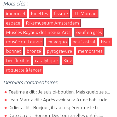
Mots clés :
immortel
lunettes
fissure
J.L.Moreau
espace
Rijksmuseum Amsterdam
Musées Royaux des Beaux-Arts
oeuf en grès
musée du Louvre
ex-aequo
oeuf astral
hiver
bonnet
bronzé
pyrogravure
membranes
bec flexible
catalytique
Kiev
roquette à lancer
Derniers commentaires
Teatime a dit : Je suis bi-boutien. Mais quelque s...
Jean-Marc a dit : Après avoir suivi à une habitude...
Didier a dit : Bonjour, il faut espérer que le b...
Dutoit a dit : Bonjour Des tourterelles ont écl...