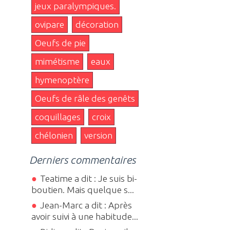
jeux paralympiques.
ovipare
décoration
Oeufs de pie
mimétisme
eaux
hymenoptère
Oeufs de râle des genêts
coquillages
croix
chélonien
version
Derniers commentaires
Teatime a dit : Je suis bi-
boutien. Mais quelque s...
Jean-Marc a dit : Après
avoir suivi à une habitude...