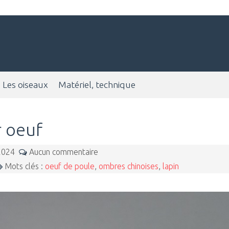
Les oiseaux
Matériel, technique
r oeuf
 2024
Aucun commentaire
Mots clés :
oeuf de poule
,
ombres chinoises
,
lapin