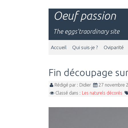
Oeuf passion
The eggs'traordinary site
Accueil
Qui suis-je ?
Oviparité
Fin découpage su
Rédigé par : Didier
27 novembre
Classé dans :
Les naturels décorés