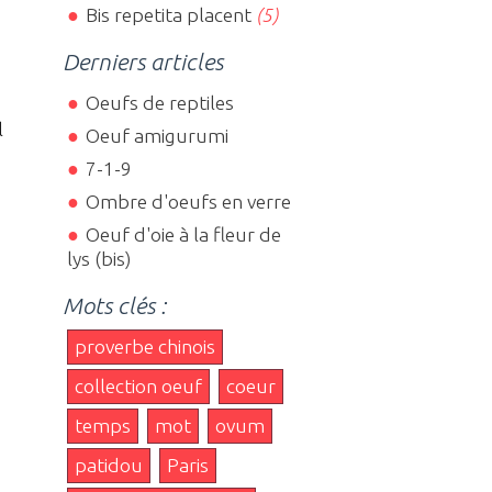
Bis repetita placent
(5)
Derniers articles
Oeufs de reptiles
l
Oeuf amigurumi
7-1-9
Ombre d'oeufs en verre
Oeuf d'oie à la fleur de
lys (bis)
Mots clés :
proverbe chinois
collection oeuf
coeur
temps
mot
ovum
patidou
Paris