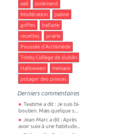
oeil
isolement
Modération
patine
griffes
ballade
recettes
prairie
Poussée d'Archimède
Trinity College de dublin
Halloween
menace
potager des princes
Derniers commentaires
Teatime a dit : Je suis bi-
boutien. Mais quelque s...
Jean-Marc a dit : Après
avoir suivi à une habitude...