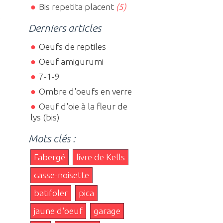
Bis repetita placent
(5)
e
Derniers articles
Oeufs de reptiles
Oeuf amigurumi
7-1-9
Ombre d'oeufs en verre
Oeuf d'oie à la fleur de
lys (bis)
Mots clés :
Fabergé
livre de Kells
casse-noisette
batifoler
pica
jaune d'oeuf
garage