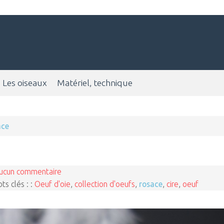
Les oiseaux
Matériel, technique
ace
ucun commentaire
ts clés : :
Oeuf d'oie
,
collection d'oeufs
,
rosace
,
cire
,
oeuf