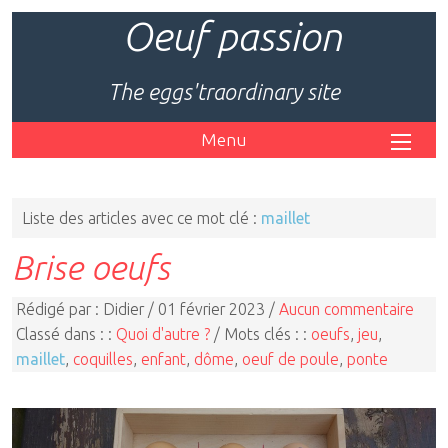
Oeuf passion
The eggs'traordinary site
Menu
Liste des articles avec ce mot clé :
maillet
Brise oeufs
Rédigé par : Didier / 01 février 2023 /
Aucun commentaire
Classé dans : :
Quoi d'autre ?
/ Mots clés : :
oeufs
,
jeu
,
maillet
,
coquilles
,
enfant
,
dôme
,
oeuf de poule
,
ponte