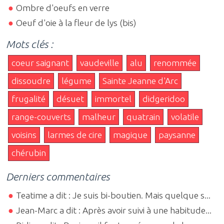
Ombre d'oeufs en verre
Oeuf d'oie à la fleur de lys (bis)
Mots clés :
coeur saignant
vaudeville
alu
renommée
dissoudre
légume
Sainte Jeanne d'Arc
frugalité
désuet
immortel
didgeridoo
range-couverts
malheur
quatrain
volatile
voisins
larmes de cire
magique
paysanne
chérubin
Derniers commentaires
Teatime a dit : Je suis bi-boutien. Mais quelque s...
Jean-Marc a dit : Après avoir suivi à une habitude...