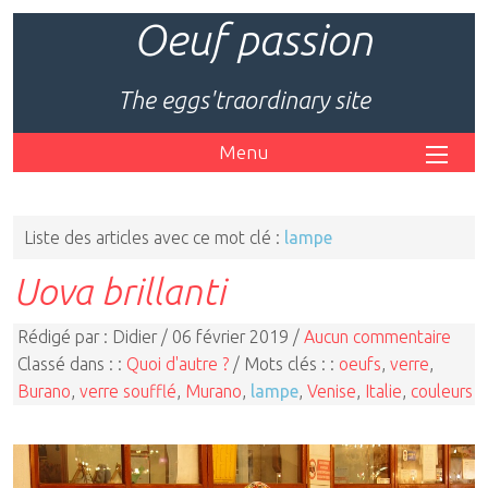
Oeuf passion
The eggs'traordinary site
Menu
Liste des articles avec ce mot clé :
lampe
Uova brillanti
Rédigé par : Didier / 06 février 2019 /
Aucun commentaire
Classé dans : :
Quoi d'autre ?
/ Mots clés : :
oeufs
,
verre
,
Burano
,
verre soufflé
,
Murano
,
lampe
,
Venise
,
Italie
,
couleurs