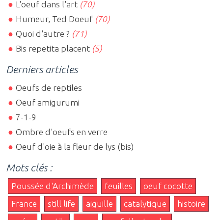
L'oeuf dans l'art
(70)
Humeur, Ted Doeuf
(70)
Quoi d'autre ?
(71)
Bis repetita placent
(5)
Derniers articles
Oeufs de reptiles
Oeuf amigurumi
7-1-9
Ombre d'oeufs en verre
Oeuf d'oie à la fleur de lys (bis)
Mots clés :
Poussée d'Archimède
feuilles
oeuf cocotte
France
still life
aiguille
catalytique
histoire