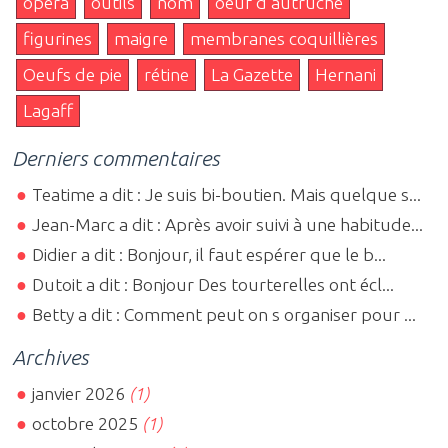
opéra
outils
nom
oeuf d'autruche
figurines
maigre
membranes coquillières
Oeufs de pie
rétine
La Gazette
Hernani
Lagaff
Derniers commentaires
Teatime a dit : Je suis bi-boutien. Mais quelque s...
Jean-Marc a dit : Après avoir suivi à une habitude...
Didier a dit : Bonjour, il faut espérer que le b...
Dutoit a dit : Bonjour Des tourterelles ont écl...
Betty a dit : Comment peut on s organiser pour ...
Archives
janvier 2026
(1)
octobre 2025
(1)