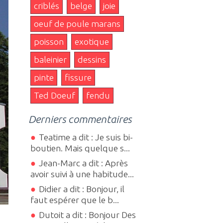
criblés
belge
joie
oeuf de poule marans
poisson
exotique
baleinier
dessins
pinte
fissure
Ted Doeuf
fendu
Derniers commentaires
Teatime a dit : Je suis bi-
boutien. Mais quelque s...
Jean-Marc a dit : Après
avoir suivi à une habitude...
Didier a dit : Bonjour, il
faut espérer que le b...
Dutoit a dit : Bonjour Des