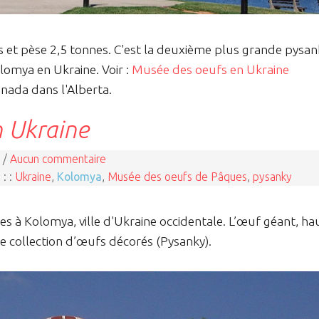
s et pèse 2,5 tonnes. C'est la deuxième plus grande pysa
omya en Ukraine. Voir :
Musée des oeufs en Ukraine
anada dans l'Alberta.
n Ukraine
 /
Aucun commentaire
 : :
Ukraine
,
Kolomya
,
Musée des oeufs de Pâques
,
pysanky
à Kolomya, ville d'Ukraine occidentale. L’œuf géant, ha
he collection d’œufs décorés (Pysanky).