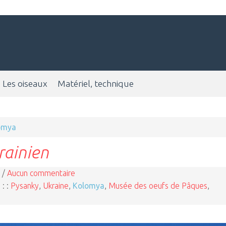
Les oiseaux
Matériel, technique
omya
rainien
 /
Aucun commentaire
 : :
Pysanky
,
Ukraine
,
Kolomya
,
Musée des oeufs de Pâques
,