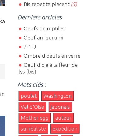
Bis repetita placent
(5)
Derniers articles
nka
Oeufs de reptiles
Oeuf amigurumi
7-1-9
Ombre d'oeufs en verre
Oeuf d'oie à la fleur de
lys (bis)
Mots clés :
ut
poulet
Washington
Val d'Oise
japonais
Mother egg
auteur
surréaliste
expédition