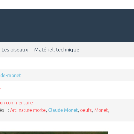
Les oiseaux
Matériel, technique
ude-monet
un commentaire
és : :
Art
,
nature morte
,
Claude Monet
,
oeufs
,
Monet
,