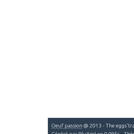
Oeuf passion
@ 2013 - The eggs'tra
Généré par
PluXml
en 0.095s - Th