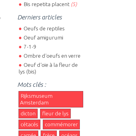
Bis repetita placent
(5)
Derniers articles
e
Oeufs de reptiles
Oeuf amigurumi
7-1-9
Ombre d'oeufs en verre
Oeuf d'oie à la fleur de
lys (bis)
Mots clés :
Rijksmuseum
Amsterdam
dicton
fleur de lys
cétacés
commémorer
camée
frère
océans