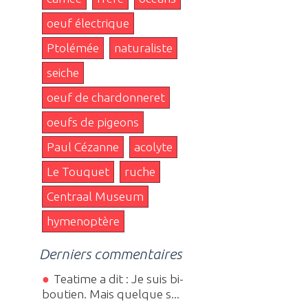
oeuf électrique
Ptolémée
naturaliste
seiche
oeuf de chardonneret
oeufs de pigeons
Paul Cézanne
acolyte
Le Touquet
ruche
Centraal Museum
hymenoptère
Derniers commentaires
Teatime a dit : Je suis bi-
boutien. Mais quelque s...