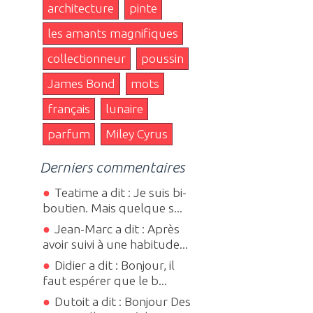
architecture
pinte
les amants magnifiques
collectionneur
poussin
James Bond
mots
français
lunaire
parfum
Miley Cyrus
Derniers commentaires
Teatime a dit : Je suis bi-
boutien. Mais quelque s...
Jean-Marc a dit : Après
avoir suivi à une habitude...
Didier a dit : Bonjour, il
faut espérer que le b...
Dutoit a dit : Bonjour Des