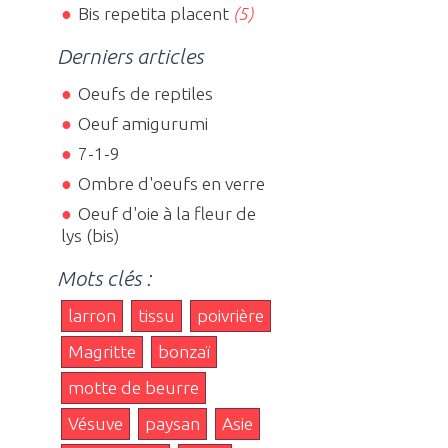
Bis repetita placent
(5)
Derniers articles
Oeufs de reptiles
Oeuf amigurumi
7-1-9
Ombre d'oeufs en verre
Oeuf d'oie à la fleur de
lys (bis)
Mots clés :
larron
tissu
poivrière
Magritte
bonzaï
motte de beurre
Vésuve
paysan
Asie