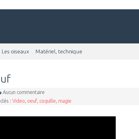
Les oiseaux
Matériel, technique
euf
Aucun commentaire
clés :
Video
,
oeuf
,
coquille
,
magie