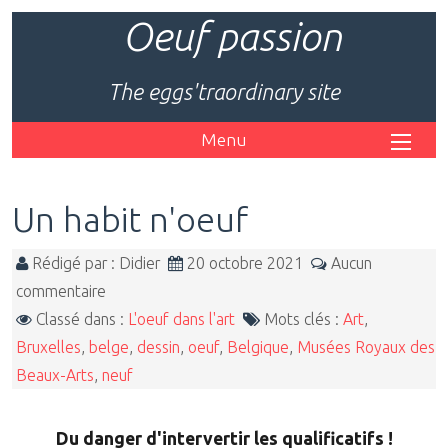
Oeuf passion
The eggs'traordinary site
Menu
Un habit n'oeuf
Rédigé par : Didier
20 octobre 2021
Aucun
commentaire
Classé dans :
L'oeuf dans l'art
Mots clés :
Art
,
Bruxelles
,
belge
,
dessin
,
oeuf
,
Belgique
,
Musées Royaux des
Beaux-Arts
,
neuf
Du danger d'intervertir les qualificatifs !