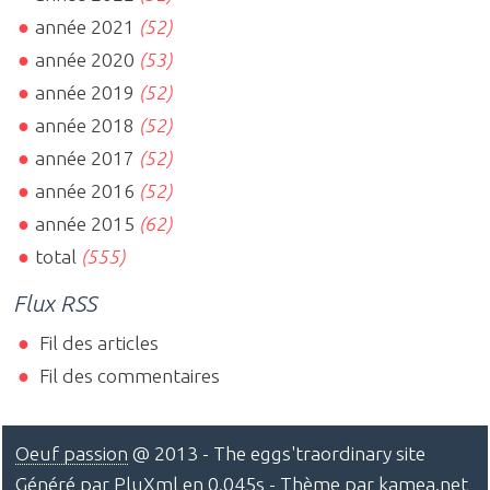
année 2021
(52)
année 2020
(53)
année 2019
(52)
année 2018
(52)
année 2017
(52)
année 2016
(52)
année 2015
(62)
total
(555)
Flux RSS
Fil des articles
Fil des commentaires
Oeuf passion
@ 2013 - The eggs'traordinary site
Généré par
PluXml
en 0.045s - Thème par
kamea.net