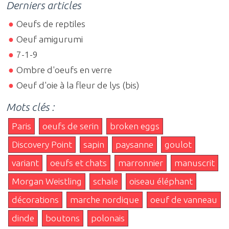
Derniers articles
Oeufs de reptiles
Oeuf amigurumi
7-1-9
Ombre d'oeufs en verre
Oeuf d'oie à la fleur de lys (bis)
Mots clés :
Paris
oeufs de serin
broken eggs
Discovery Point
sapin
paysanne
goulot
variant
oeufs et chats
marronnier
manuscrit
Morgan Weistling
schale
oiseau éléphant
décorations
marche nordique
oeuf de vanneau
dinde
boutons
polonais